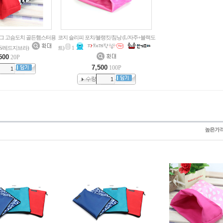
그 고슴도치 골든햄스터용
코지 슬리피 포치/블랭킷/침낭 (L/자주+블랙도
S/레드지브라)
트)
1
500
20P
7,500
100P