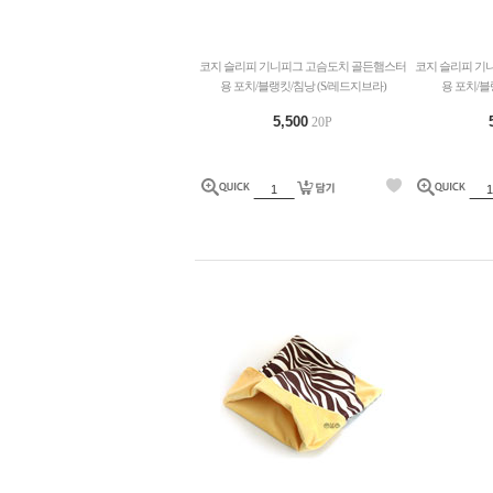
코지 슬리피 기니피그 고슴도치 골든햄스터
코지 슬리피 기
용 포치/블랭킷/침낭 (S/레드지브라)
용 포치/블
5,500
20P