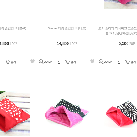
 페릿 슬립핑 백 (블루)
Sundog 페릿 슬립핑 백 (레드)
코지 슬리피 기니피그 고슴
용 포치/블랭킷/침낭 (S
4,800
14,800
5,500
150P
150P
20P