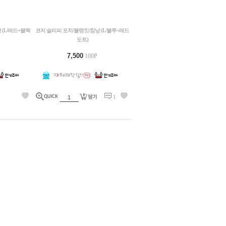
 (L/레드+블랙
코지 슬리피 포치/블랭킷/침낭 (L/블루+레드
도트)
7,500
100P
1