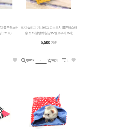
도치 골든햄스터
코지 슬리피 기니피그 고슴도치 골든햄스터
/핑크하트)
용 포치/블랭킷/침낭 (S/옐로우지브라)
5,500
20P
1