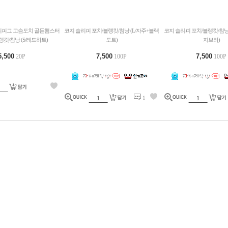
니피그 고슴도치 골든햄스터
코지 슬리피 포치/블랭킷/침낭 (L/자주+블랙
코지 슬리피 포치/블랭킷/침낭
랭킷/침낭 (S/레드하트)
도트)
지브라)
5,500
7,500
7,500
20P
100P
100P
1