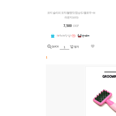
코지 슬리피 포치/블랭킷/침낭 (L/옐로우+브
라운지브라)
7,500
100P
1