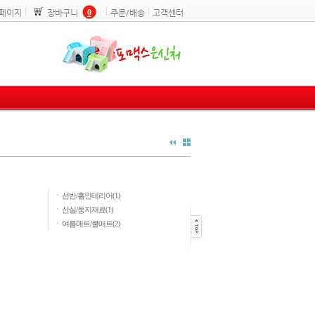
페이지
장바구니
0
주문/배송
고객센터
ㆍ
선반/홈인테리어(1)
ㆍ
산실/둥지재료(1)
ㆍ
여름매트/쿨매트(2)