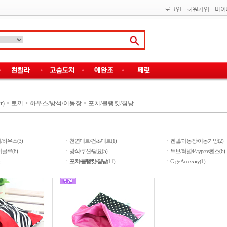
로그인
회원가입
마이
r)
>
토끼
>
하우스/방석/이동장
>
포치/블랭킷/침낭
ㆍ
ㆍ
하우스(3)
천연매트/건초매트(1)
켄넬/이동장/이동가방(2)
ㆍ
ㆍ
글루(8)
방석/쿠션/담요(5)
튜브/터널/Playpens펜스(6)
ㆍ
ㆍ
포치/블랭킷/침낭
(11)
Cage Accessory(1)