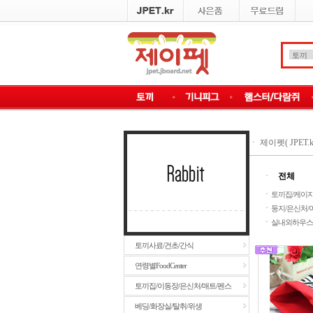
ㆍ
제이펫( JPET.k
ㆍ
전체
ㆍ
토끼집/케이지/
ㆍ
둥지/은신처/이
ㆍ
실내외하우스
토끼사료/건초/간식
연령별FoodCenter
토끼집/이동장/은신처/매트/펜스
베딩/화장실/탈취/위생