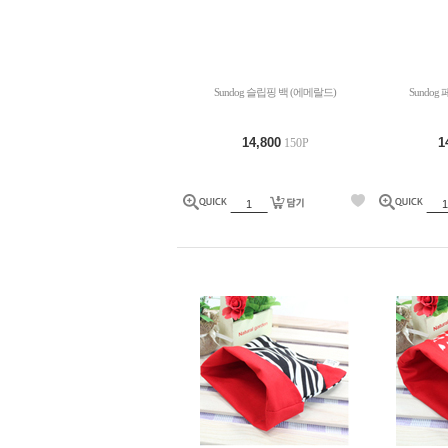
Sundog 슬립핑 백 (에메랄드)
Sundog
14,800
1
150P