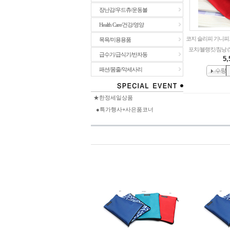
장난감/우드츄/운동볼
Health Care/건강/영양
코지 슬리피 기니피
목욕/미용용품
포치/블랭킷/침낭 (
급수기/급식기/반자동
5,
패션/몸줄/악세사리
★한정세일상품
●특가행사+사은품코너