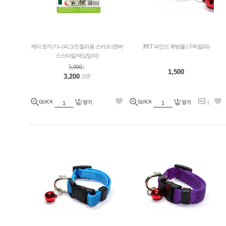
케리 토끼/기니피그/친칠라용 스카프 (캔버
JPET 파인드 목방울 (구찌칼라)
스스타일/색상임의)
5,000
↓
1,500
3,200
20P
1