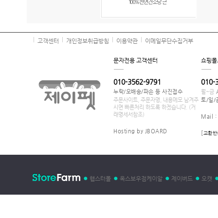
고객센터
개인정보취급방침
이용약관
이메일무단수집거부
문자전용 고객센터
쇼핑몰
010-3562-9791
010-
누락/오배송/파손 등 사진접수
월~금
주문사이트, 주문자명, 내용메모 남겨주
토/일/
시면 빠른처리 하도록 하겠습니다. (거
래명세서참조)
Mail 
Hosting by JBOARD
[
교환반
햄스터몰
옥스보우점케이알
제이버드
오캣