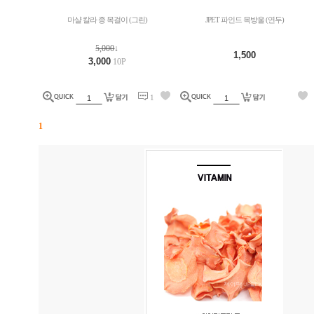
마샬 칼라 종 목걸이 (그린)
JPET 파인드 목방울 (연두)
5,000
↓
1,500
3,000
10P
1
1