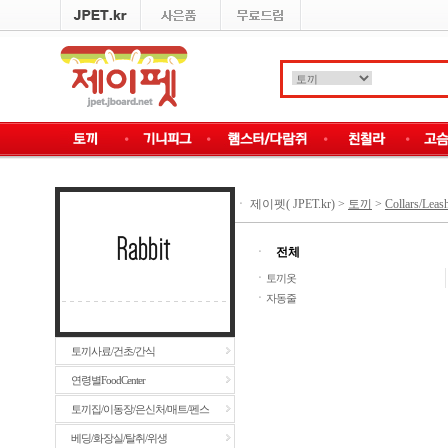
ㆍ
제이펫( JPET.kr)
>
토끼
>
Collars/Leas
ㆍ
전체
ㆍ
토끼옷
ㆍ
자동줄
토끼사료/건초/간식
연령별FoodCenter
토끼집/이동장/은신처/매트/펜스
베딩/화장실/탈취/위생