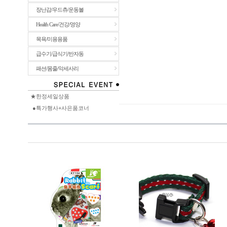
장난감/우드츄/운동볼
Health Care/건강/영양
목욕/미용용품
급수기/급식기/반자동
패션/몸줄/악세사리
★한정세일상품
●특가행사+사은품코너