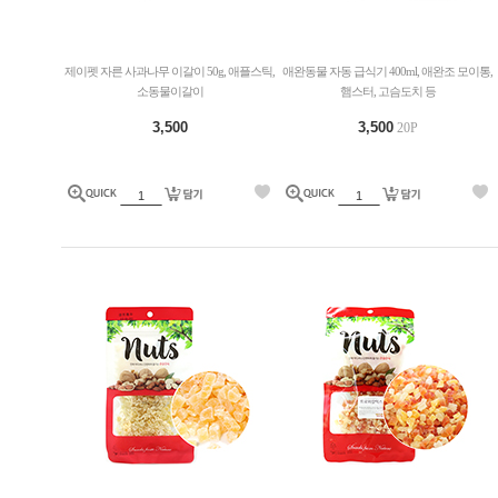
제이펫 자른 사과나무 이갈이 50g, 애플스틱,
애완동물 자동 급식기 400ml, 애완조 모이통,
소동물이갈이
햄스터, 고슴도치 등
3,500
3,500
20P