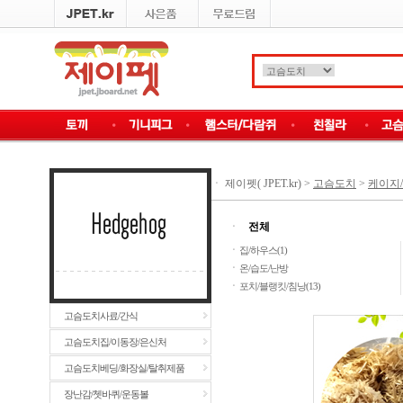
ㆍ
제이펫( JPET.kr)
>
고슴도치
>
케이지
ㆍ
전체
ㆍ
집/하우스(1)
ㆍ
온/습도/난방
ㆍ
포치/블랭킷/침낭(13)
고슴도치사료/간식
고슴도치집/이동장/은신처
고슴도치베딩/화장실/탈취제품
장난감/쳇바퀴/운동볼