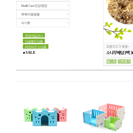
Health Care/건강/영양
목욕/미용용품
식기류
한정세일코너
단골할인상품
따끈따끈 신상품
● S A L E