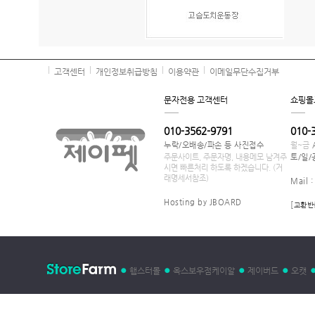
고객센터
개인정보취급방침
이용약관
이메일무단수집거부
문자전용 고객센터
쇼핑몰
010-3562-9791
010-
누락/오배송/파손 등 사진접수
월~금
주문사이트, 주문자명, 내용메모 남겨주
토/일/
시면 빠른처리 하도록 하겠습니다. (거
래명세서참조)
Mail 
Hosting by JBOARD
[
교환반
햄스터몰
옥스보우점케이알
제이버드
오캣