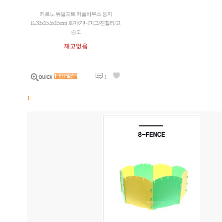
카르노 듀얼포트 커플하우스 둥지
(L/33x15.5x15cm) 토끼/기니피그/친칠라/고
슴도
재고없음
1
1