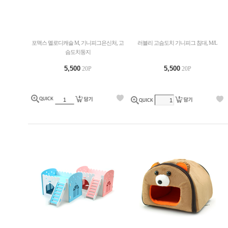
포맥스 멜로디캐슬 M, 기니피그은신처, 고
러블리 고슴도치 기니피그 침대, M/L
슴도치둥지
5,500
5,500
20P
20P