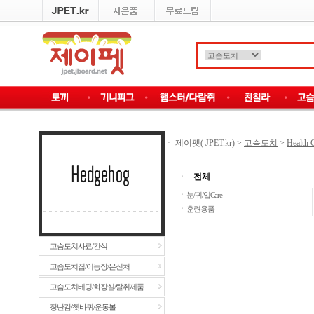
ㆍ
제이펫( JPET.kr)
>
고슴도치
>
Health 
ㆍ
전체
ㆍ
눈/귀/입Care
ㆍ
훈련용품
고슴도치사료/간식
고슴도치집/이동장/은신처
고슴도치베딩/화장실/탈취제품
장난감/쳇바퀴/운동볼