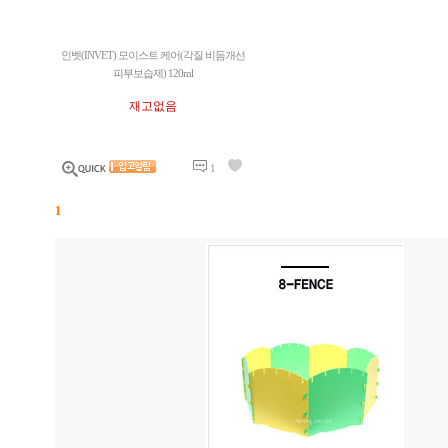
인벳(INVET) 모이스트 케어(각질 비듬개선
피부보습제) 120ml
재고없음
1
1