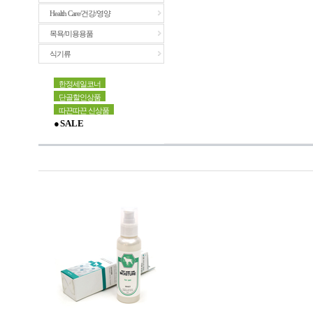
Health Care/건강/영양
목욕/미용용품
식기류
한정세일코너
단골할인상품
따끈따끈 신상품
● S A L E