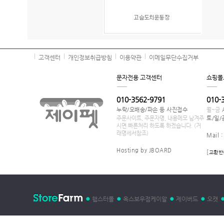
고객센터
개인정보취급방침
이용약관
이메일무단수집거부
문자전용 고객센터
쇼핑몰
010-3562-9791
010-
누락/오배송/파손 등 사진접수
월~금
주문사이트, 주문자명, 내용메모 남겨주
토/일/
시면 빠른처리 하도록 하겠습니다. (거
래명세서참조)
Mail 
Hosting by JBOARD
[
교환반
햄스터몰
옥스보우점케이알
제이버드
오캣