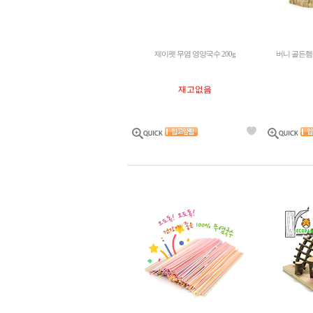
제이펫 무염 영양국수 200g
버니 골든햄
재고없음