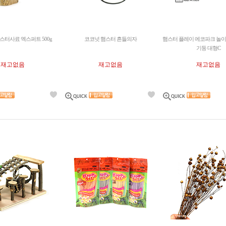
스터사료 엑스퍼트 500g
코코넛 햄스터 흔들의자
햄스터 플레이 에코파크 놀이
기둥 대형C
재고없음
재고없음
재고없음