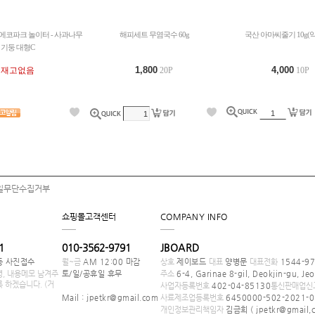
에코파크 놀이터 - 사과나무
해피세트 무염국수 60g
국산 아마씨줄기 10g(약
기둥 대형C
1,800
4,000
재고없음
20P
10P
일무단수집거부
쇼핑몰고객센터
COMPANY INFO
1
010-3562-9791
JBOARD
등 사진접수
월~금
AM 12:00 마감
상호
제이보드
대표
양병문
대표전화
1544-97
, 내용메모 남겨주
토/일/공휴일 휴무
주소
6-4, Garinae 8-gil, Deokjin-gu, Jeo
 하겠습니다. (거
사업자등록번호
402-04-85130
통신판매업신
Mail : jpetkr@gmail.com
사료제조업등록번호
6450000-502-2021-0
개인정보관리책임자
김금희 ( jpetkr@gmail,c