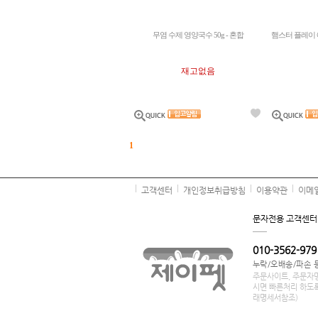
무염 수제 영양국수 50g - 혼합
햄스터 플레이 
재고없음
1
고객센터
개인정보취급방침
이용약관
이메
문자전용 고객센터
010-3562-979
누락/오배송/파손 
주문사이트, 주문자명
시면 빠른처리 하도록
래명세서참조)