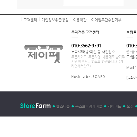
고객센터
개인정보취급방침
이용약관
이메일무단수집거부
문자전용 고객센터
쇼핑몰
010-3562-9791
010-
누락/오배송/파손 등 사진접수
월~금
주문사이트, 주문자명, 내용메모 남겨주
토/일/
시면 빠른처리 하도록 하겠습니다. (거
래명세서참조)
Mail 
Hosting by JBOARD
[
교환반
햄스터몰
옥스보우점케이알
제이버드
오캣