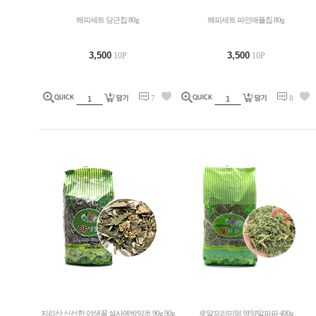
해피세트 당근칩 80g
해피세트 파인애플칩 80g
3,500
3,500
10P
10P
7
8
지리산 신선한 야생꼴 설사예방약초 90g 90g
로얄프리미엄 영양알파파 400g