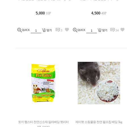
5,000
4,500
10P
40P
3
34
토끼 햄스터 천연신소재 칼라베딩 펫리터
제이펫 소동물용 천연 펄프칩 베딩 5kg