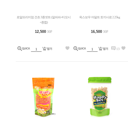
로얄프리미엄 건초 3종셋트 (알파파+티모시
옥스보우 어덜트 토끼사료 2.25kg
+종합)
12,500
16,500
30P
30P
13