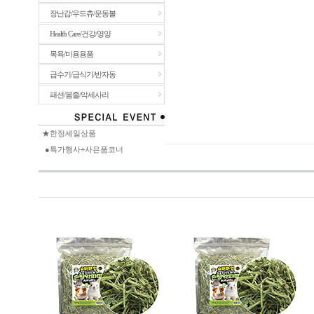
장난감/우드츄/운동볼
Health Care/건강/영양
목욕/미용용품
급수기/급식기/반자동
패션/몸줄/악세사리
★한정세일상품
●특가행사+사은품코너