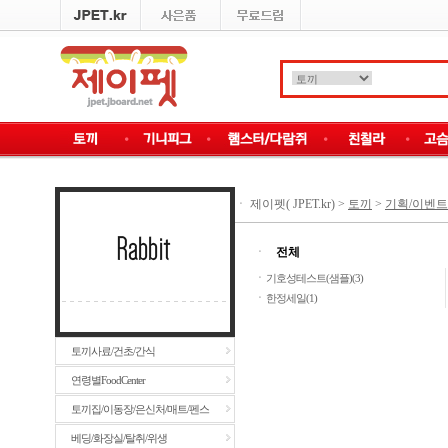
ㆍ
제이펫( JPET.kr)
>
토끼
>
기획/이벤트
ㆍ
전체
ㆍ
기호성테스트(샘플)(3)
ㆍ
한정세일(1)
토끼사료/건초/간식
연령별FoodCenter
토끼집/이동장/은신처/매트/펜스
베딩/화장실/탈취/위생