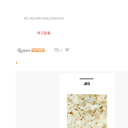
젝스 에스테틱 러버(고무)브러쉬
재고없음
11
1