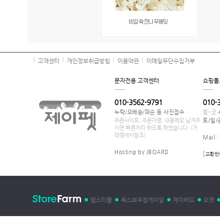
고객센터
개인정보취급방침
이용약관
이메일무단수집거부
문자전용 고객센터
쇼핑몰
010-3562-9791
010-
누락/오배송/파손 등 사진접수
월~금
주문사이트, 주문자명, 내용메모 남겨주
토/일/
시면 빠른처리 하도록 하겠습니다. (거
래명세서참조)
Mail 
Hosting by JBOARD
[
교환반
햄스터몰
옥스보우점케이알
제이버드
오캣