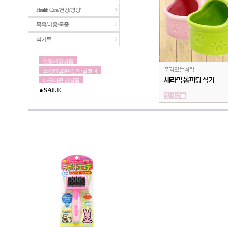
Health Care/건강/영양
목욕/미용/목줄
식기류
한정세일상품
쇼핑레빌3이상 단골코너
따끈따끈 신상품
● S A L E