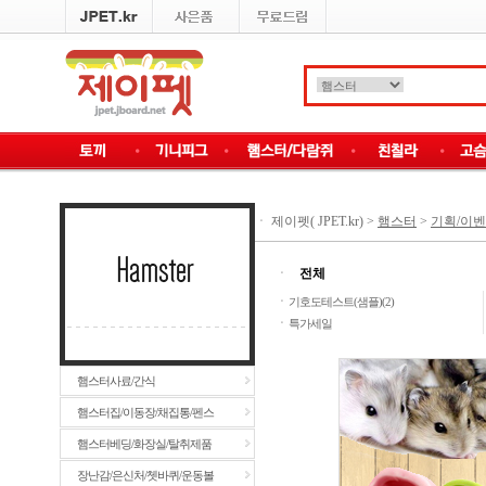
ㆍ
제이펫( JPET.kr)
>
햄스터
>
기획/이
ㆍ
전체
ㆍ
기호도테스트(샘플)(2)
ㆍ
특가세일
햄스터사료/간식
햄스터집/이동장/채집통/펜스
햄스터베딩/화장실/탈취제품
장난감/은신처/쳇바퀴/운동볼