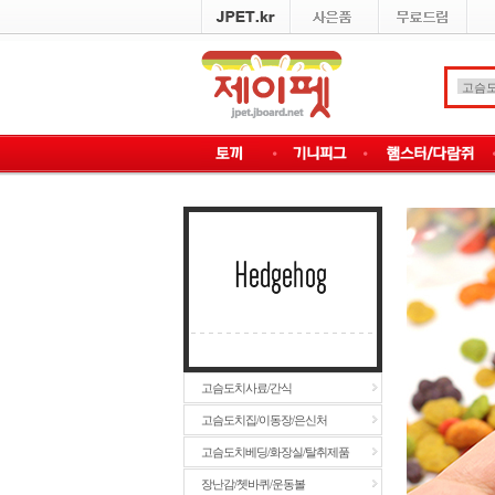
고슴도치사료/간식
고슴도치집/이동장/은신처
고슴도치베딩/화장실/탈취제품
장난감/쳇바퀴/운동볼