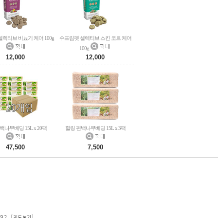
렉티브 비뇨기 케어 100g
슈프림펫 셀렉티브 스킨 코트 케어
100g
12,000
12,000
백나무베딩 15L x 20팩
힐링 편백나무베딩 15L x 3팩
47,500
7,500
92 [
]
지도보기