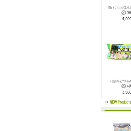
국산 아마씨줄기 10
4,00
재롱이 편백나무 
3,98