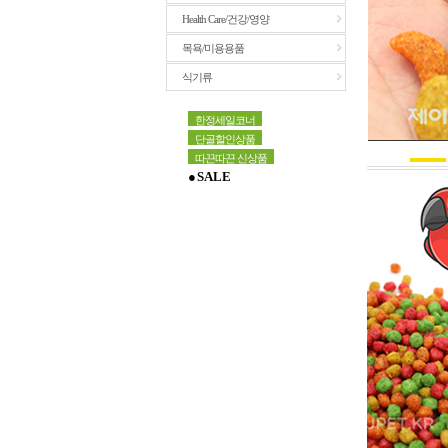
Health Care/건강/영양
목욕/미용용품
식기류
한정세일코너
단골할인상품
따끈따끈 신상품
● S A L E