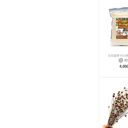
슈프림펫 아스펜베
4,00