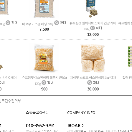
슈프림펫 셀렉티브 소화기 건강 케어
슈프림펫 셀
00g
버로우 아스펜 베딩 700g
0
7,500
100g
12,000
비타민C 케어
슈프림펫 아스펜베딩 해동지 (믹스)
제이펫 소프트 아스펜베딩 1kg * 3개
힐링 편
120g
0
900
30,000
일무단수집거부
쇼핑몰고객센터
COMPANY INFO
1
010-3562-9791
JBOARD
등 사진접수
월~금
AM 12:00 마감
상호
제이보드
대표
양병문
대표전화
1544-97