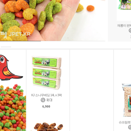
재롱이 편백
KJ 소나무베딩 14L x 3팩
6,900
슈프림펫 