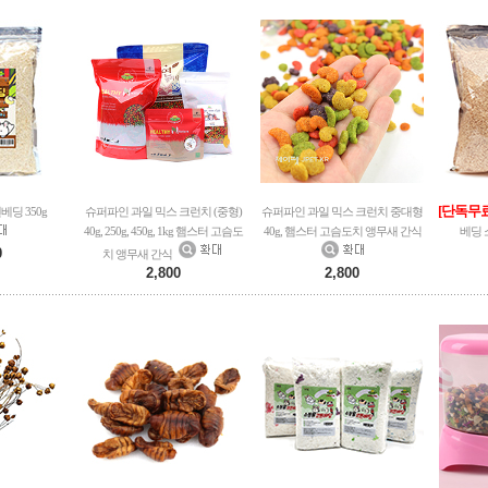
[단독무
딩 350g
슈퍼파인 과일 믹스 크런치 (중형)
슈퍼파인 과일 믹스 크런치 중대형
40g, 250g, 450g, 1kg 햄스터 고슴도
40g, 햄스터 고슴도치 앵무새 간식
베딩 소
0
치 앵무새 간식
2,800
2,800