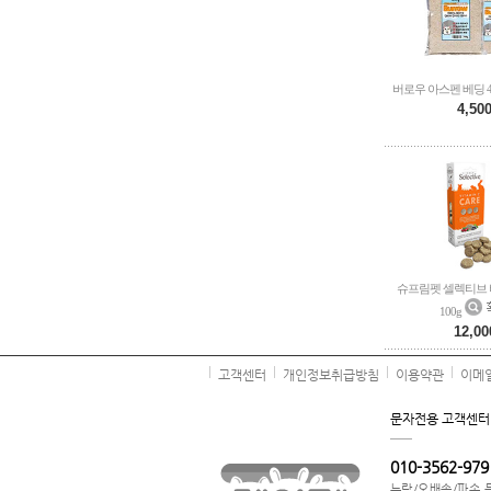
버로우 아스펜 베딩 4
4,50
슈프림펫 셀렉티브 
100g
12,00
고객센터
개인정보취급방침
이용약관
이메
문자전용 고객센터
010-3562-979
누락/오배송/파손 