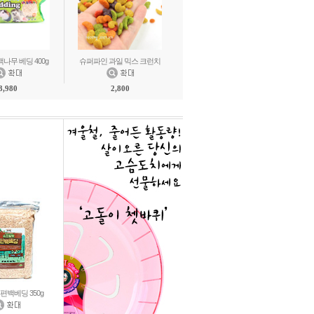
나무 베딩 400g
슈퍼파인 과일 믹스 크런치
3,980
2,800
편백베딩 350g