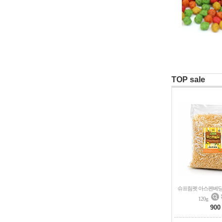
TOP sale
슈프림펫 아스펜베딩 
120g
900