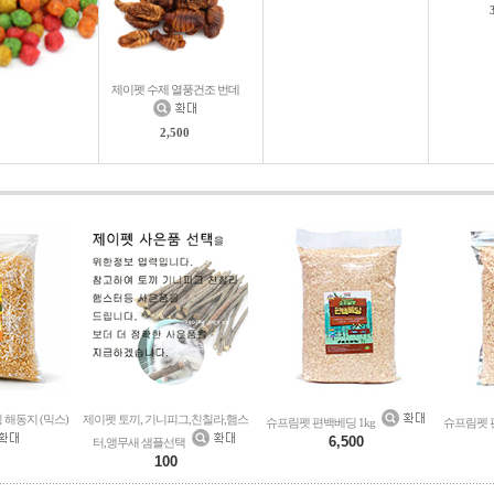
제이펫 수제 열풍건조 번데
2,500
해동지 (믹스)
제이펫 토끼, 기니피그,친칠라,햄스
슈프림펫 편백베딩 1kg
슈프림펫 편
6,500
터,앵무새 샘플선택
100