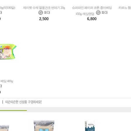
g(약100알)
제이펫 수제 열풍건조 번데기 20g
슈퍼파인 페이퍼 코튼 종이베딩
카르노 햄
450g-색상랜덤
0
2,500
6,800
베딩 400g
0