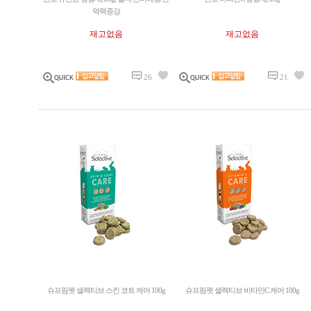
역력증강
재고없음
재고없음
26
21
슈프림펫 셀렉티브 스킨 코트 케어 100g
슈프림펫 셀렉티브 비타민C 케어 100g