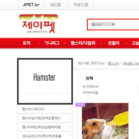
ㆍ
제이펫( JPET.kr)
>
햄스터
>
Health Car
ㆍ
전체
ㆍ
눈/귀/입Care
ㆍ
의약부외품
햄스터사료/간식
햄스터집/이동장/채집통/펜스
햄스터베딩/화장실/탈취제품
장난감/은신처/쳇바퀴/운동볼