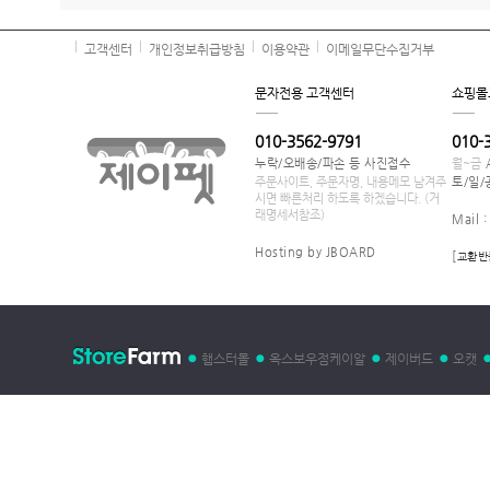
고객센터
개인정보취급방침
이용약관
이메일무단수집거부
문자전용 고객센터
쇼핑몰
010-3562-9791
010-
누락/오배송/파손 등 사진접수
월~금
주문사이트, 주문자명, 내용메모 남겨주
토/일/
시면 빠른처리 하도록 하겠습니다. (거
래명세서참조)
Mail 
Hosting by JBOARD
[
교환반
햄스터몰
옥스보우점케이알
제이버드
오캣