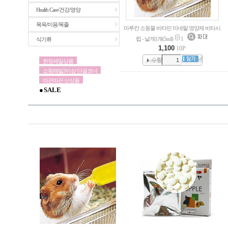
Health Care/건강/영양
목욕/미용/목줄
마루칸 소동물 비타민 미네랄 영양제 비타시
럽 - 낱개1개(5ml)
1
식기류
1,100
10P
한정세일상품
쇼핑레빌3이상 단골코너
따끈따끈 신상품
● S A L E