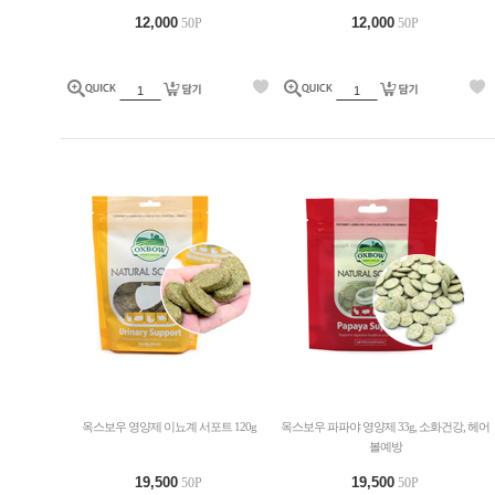
12,000
12,000
50P
50P
옥스보우 영양제 이뇨계 서포트 120g
옥스보우 파파야 영양제 33g, 소화건강, 헤어
볼예방
19,500
19,500
50P
50P