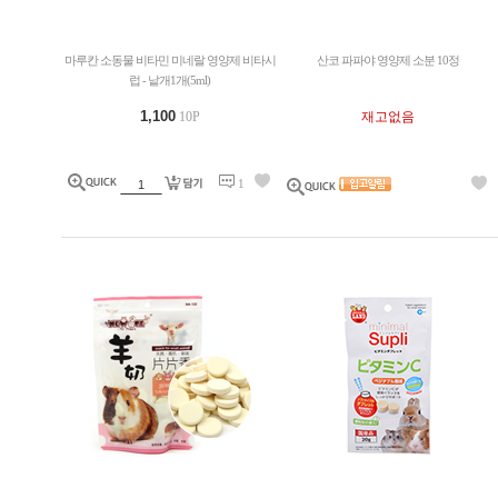
마루칸 소동물 비타민 미네랄 영양제 비타시
산코 파파야 영양제 소분 10정
럽 - 낱개1개(5ml)
1,100
10P
재고없음
1