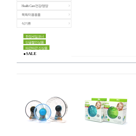
Health Care/건강/영양
목욕/미용용품
식기류
한정세일코너
단골할인상품
따끈따끈 신상품
● S A L E