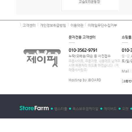
고객센터
개인정보취급방침
이용약관
이메일무단수집거부
문자전용 고객센터
쇼핑몰
010-3562-9791
010-
누락/오배송/파손 등 사진접수
월~금
주문사이트, 주문자명, 내용메모 남겨주
토/일/
시면 빠른처리 하도록 하겠습니다. (거
래명세서참조)
Mail 
Hosting by JBOARD
[
교환반
햄스터몰
옥스보우점케이알
제이버드
오캣