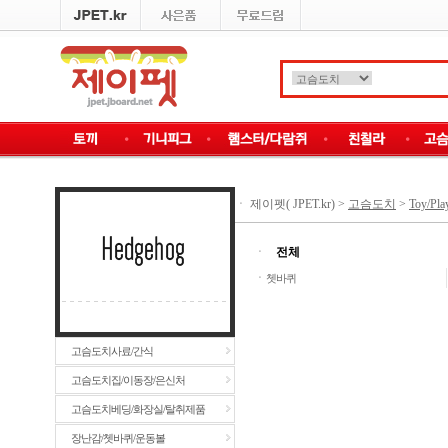
ㆍ
제이펫( JPET.kr)
>
고슴도치
>
Toy/Pla
ㆍ
전체
ㆍ
쳇바퀴
고슴도치사료/간식
고슴도치집/이동장/은신처
고슴도치베딩/화장실/탈취제품
장난감/쳇바퀴/운동볼