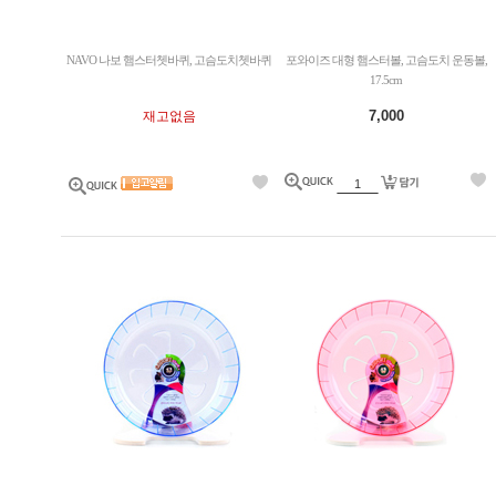
NAVO 나보 햄스터쳇바퀴, 고슴도치쳇바퀴
포와이즈 대형 햄스터볼, 고슴도치 운동볼,
17.5cm
7,000
재고없음