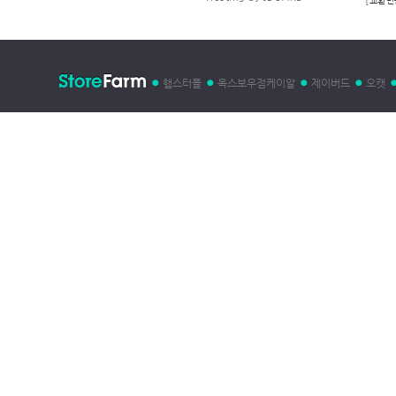
[
교환반
햄스터몰
옥스보우점케이알
제이버드
오캣