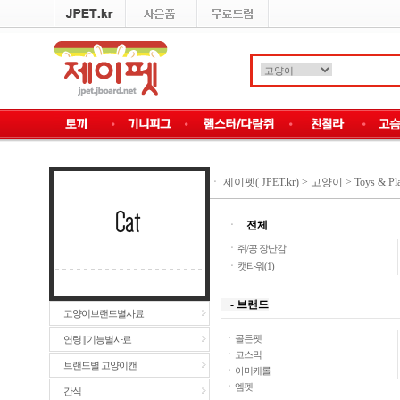
ㆍ
제이펫( JPET.kr)
>
고양이
>
Toys & Pl
ㆍ
전체
ㆍ
쥐/공 장난감
ㆍ
캣타워(1)
- 브랜드
고양이브랜드별사료
ㆍ
골든펫
연령 || 기능별사료
ㆍ
코스믹
브랜드별 고양이캔
ㆍ
아미캐롤
ㆍ
엠펫
간식