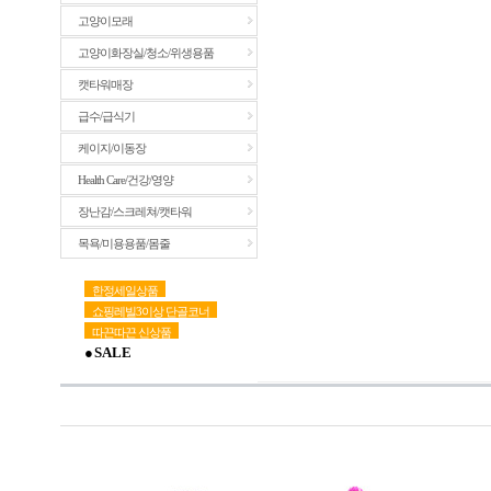
고양이모래
고양이화장실/청소/위생용품
캣타워매장
급수/급식기
케이지/이동장
Health Care/건강/영양
장난감/스크레쳐/캣타워
목욕/미용용품/몸줄
한정세일상품
쇼핑레빌3이상 단골코너
따끈따끈 신상품
● S A L E