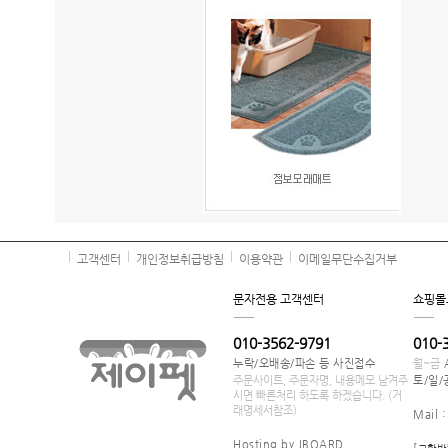
고객센터
개인정보취급방침
이용약관
이메일무단수집거부
문자전용 고객센터
쇼핑몰
010-3562-9791
010-
누락/오배송/파손 등 사진접수
월~금
주문사이트, 주문자명, 내용메모 남겨주
토/일/
시면 빠른처리 하도록 하겠습니다. (거
래명세서참조)
Mail 
Hosting by JBOARD