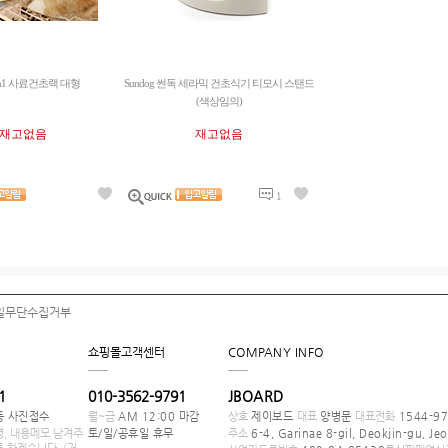
in1 사료건초랙 대형
Sundog 썬독 세라믹 건초식기 티모시 스탠드
(색상임의)
재고없음
재고없음
1
일무단수집거부
쇼핑몰고객센터
COMPANY INFO
1
010-3562-9791
JBOARD
등 사진접수
월~금
AM 12:00 마감
상호
제이보드
대표
양병문
대표전화
1544-97
, 내용메모 남겨주
토/일/공휴일 휴무
주소
6-4, Garinae 8-gil, Deokjin-gu, Jeo