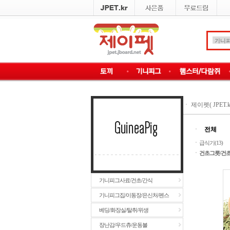
ㆍ
제이펫( JPET.k
ㆍ
전체
ㆍ
급식기(13)
ㆍ
건초그릇/건
기니피그사료/건초/간식
기니피그집/이동장/은신처/펜스
베딩/화장실/탈취/위생
장난감/우드츄/운동볼