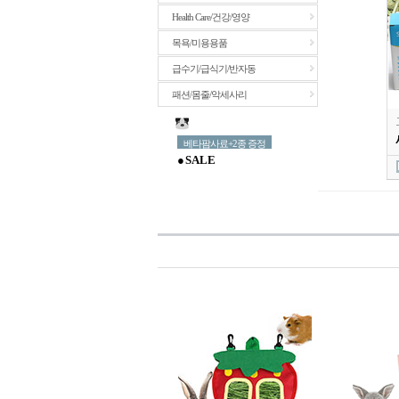
Health Care/건강/영양
목욕/미용용품
급수기/급식기/반자동
패션/몸줄/악세사리
베타팜사료+2종 증정
● S A L E