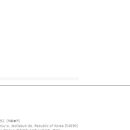
92 [
]
지도보기
nju-si, Jeollabuk-do, Republic of Korea [54890]