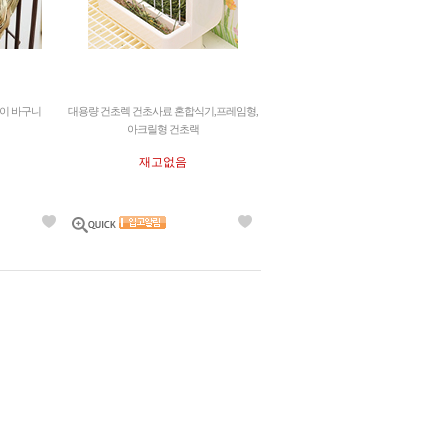
이 바구니
대용량 건초렉 건초사료 혼합식기,프레임형,
아크릴형 건초랙
재고없음