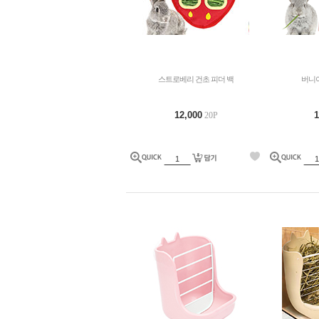
스트로베리 건초 피더 백
버니이
12,000
1
20P