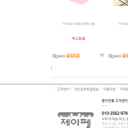
키티 2in1 사료건초랙 소형
키티 2
재고없음
1
고객센터
개인정보취급방침
이용약관
이메
문자전용 고객센터
010-3562-979
누락/오배송/파손 
주문사이트, 주문자명