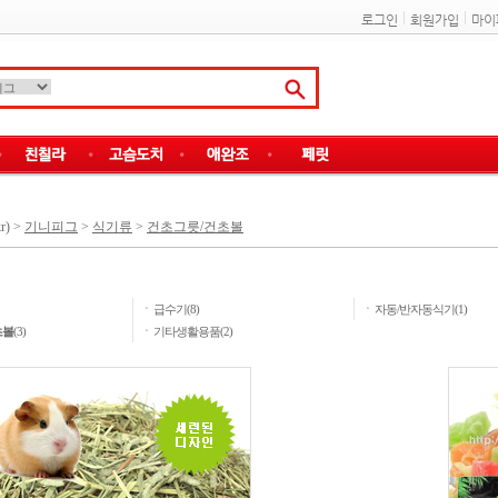
로그인
회원가입
마이
r)
>
기니피그
>
식기류
>
건초그릇/건초볼
ㆍ
ㆍ
급수기(8)
자동/반자동식기(1)
ㆍ
초볼
(3)
기타생활용품(2)