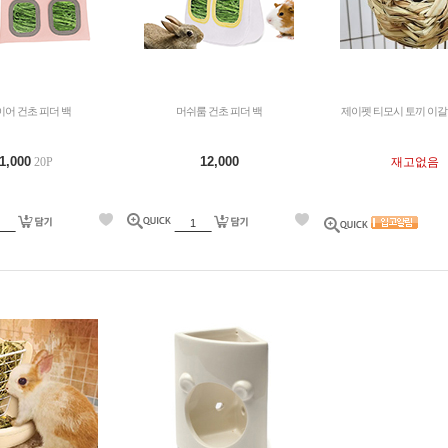
어 건초 피더 백
머쉬룸 건초 피더 백
제이펫 티모시 토끼 이갈
1,000
12,000
20P
재고없음