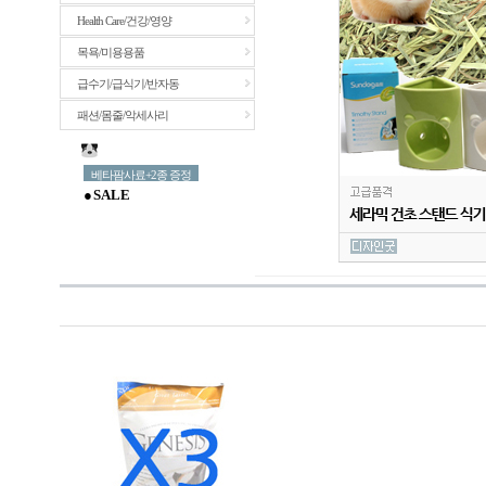
Health Care/건강/영양
목욕/미용용품
급수기/급식기/반자동
패션/몸줄/악세사리
베타팜사료+2종 증정
● S A L E