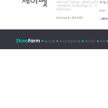
주문사이트, 주문자명, 내용메모 남겨주
토/일/
시면 빠른처리 하도록 하겠습니다. (거
래명세서참조)
Mail 
Hosting by JBOARD
[
교환반
햄스터몰
옥스보우점케이알
제이버드
오캣