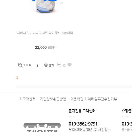
제네시스 기니피그 사료 먹이 푸드 1kg x 3팩
33,000
100P
43
1
고객센터
개인정보취급방침
이용약관
이메일무단수집거부
문자전용 고객센터
쇼핑몰
010-3562-9791
010-
누락/오배송/파손 등 사진접수
월~금