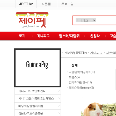
ㆍ
제이펫( JPET.kr)
>
기니피그
>
사료/먹
ㆍ
전체
ㆍ
곡물/펠렛/가공사료(10)
ㆍ
드롭스(5)
ㆍ
건과류/자연간식(11)
ㆍ
해리슨펫/Harrisonpet(3)
기니피그사료/건초/간식
기니피그집/이동장/은신처/펜스
베딩/화장실/탈취/위생
장난감/우드츄/운동볼