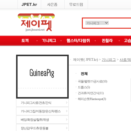
ㆍ
제이펫( JPET.kr)
>
기니피그
>
사료/먹
ㆍ
전체
ㆍ
곡물/펠렛/가공사료(10)
ㆍ
드롭스(5)
ㆍ
건과류/자연간식(11)
ㆍ
해리슨펫/Harrisonpet(3)
기니피그사료/건초/간식
기니피그집/이동장/은신처/펜스
베딩/화장실/탈취/위생
장난감/우드츄/운동볼