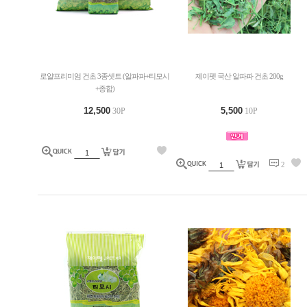
로얄프리미엄 건초 3종셋트 (알파파+티모시
제이펫 국산 알파파 건초 200g
+종합)
12,500
5,500
30P
10P
2