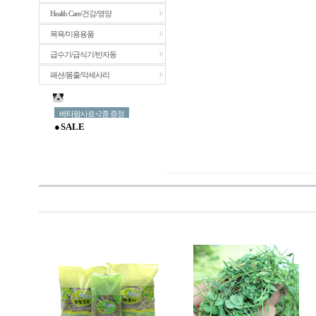
Health Care/건강/영양
목욕/미용용품
급수기/급식기/반자동
패션/몸줄/악세사리
베타팜사료+2종 증정
● S A L E