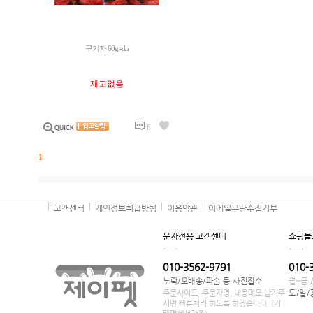
구기자 60g -dn
재고없음
6
1
고객센터
개인정보취급방침
이용약관
이메일무단수집거부
문자전용 고객센터
쇼핑몰
010-3562-9791
010-
누락/오배송/파손 등 사진접수
월~금
주문사이트, 주문자명, 내용메모 남겨주
토/일/
시면 빠른처리 하도록 하겠습니다. (거