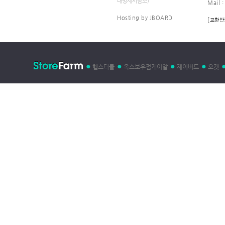
래명세서참조)
Mail 
Hosting by JBOARD
[
교환반
햄스터몰
옥스보우점케이알
제이버드
오캣