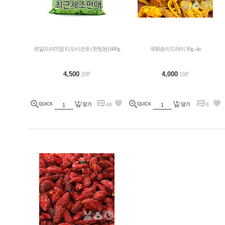
로얄프리미엄 티모시건초 (컷팅된) 600g
국화송이드라이 50g -dn
4,500
4,000
20P
10P
48
8