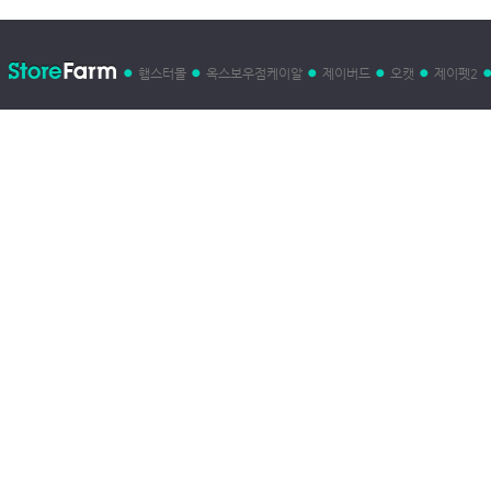
햄스터몰
옥스보우점케이알
제이버드
오캣
제이펫2