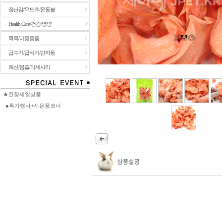
장난감/우드츄/운동볼
Health Care/건강/영양
목욕/미용용품
급수기/급식기/반자동
패션/몸줄/악세사리
★한정세일상품
●특가행사+사은품코너