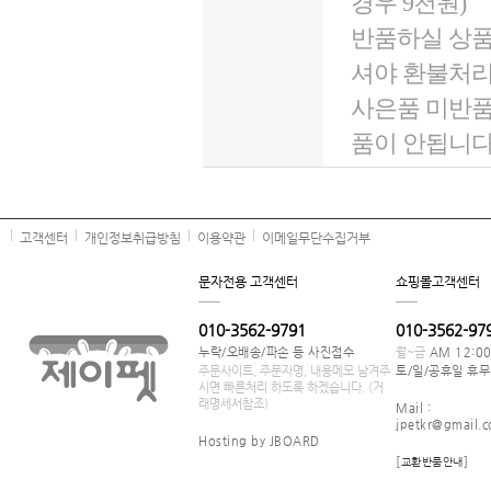
경우 9천원)
반품하실 상품
셔야 환불처
사은품 미반품
품이 안됩니다
고객센터
개인정보취급방침
이용약관
이메일무단수집거부
문자전용 고객센터
쇼핑몰고객센터
010-3562-9791
010-3562-97
누락/오배송/파손 등 사진접수
월~금
AM 12:0
주문사이트, 주문자명, 내용메모 남겨주
토/일/공휴일 휴무
시면 빠른처리 하도록 하겠습니다. (거
래명세서참조)
Mail :
jpetkr@gmail.
Hosting by JBOARD
[
]
교환반품안내