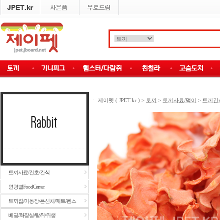
ㆍ
제이펫 ( JPET.kr )
>
토끼
>
토끼사료/먹이
>
토끼간
토끼사료/건초/간식
연령별FoodCenter
토끼집/이동장/은신처/매트/펜스
베딩/화장실/탈취/위생