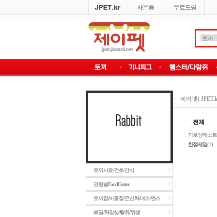
ㆍ
제이펫( JPET.k
ㆍ
전체
ㆍ
기호성테스트(샘
ㆍ
한정세일
(1)
토끼사료/건초/간식
연령별FoodCenter
토끼집/이동장/은신처/매트/펜스
베딩/화장실/탈취/위생