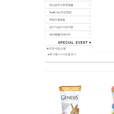
장난감/우드츄/운동볼
Health Care/건강/영양
목욕/미용용품
급수기/급식기/반자동
패션/몸줄/악세사리
★한정세일상품
●특가행사+사은품코너