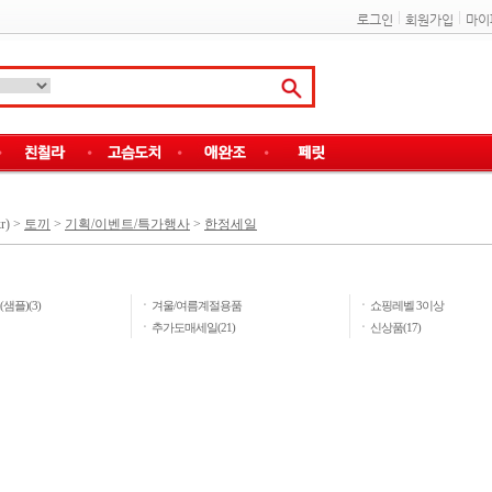
로그인
회원가입
마이
r)
>
토끼
>
기획/이벤트/특가행사
>
한정세일
ㆍ
ㆍ
플)(3)
겨울/여름계절용품
쇼핑레벨 3이상
ㆍ
ㆍ
추가도매세일(21)
신상품(17)