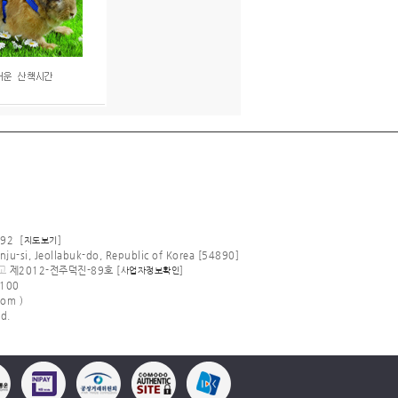
92 [
]
지도보기
nju-si, Jeollabuk-do, Republic of Korea [54890]
고
제2012-전주덕진-89호 [
]
사업자정보확인
100
om )
d.