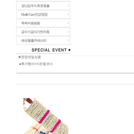
장난감/우드츄/운동볼
Health Care/건강/영양
목욕/미용용품
급수기/급식기/반자동
패션/몸줄/악세사리
★한정세일상품
●특가행사+사은품코너