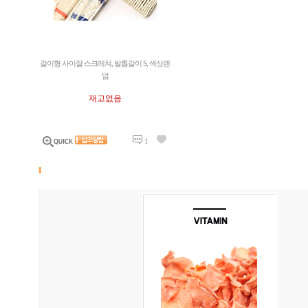
걸이형 사이잘 스크레쳐, 발톱갈이 S, 색상랜
덤
재고없음
1
1