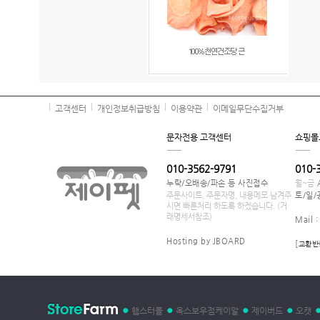
고객센터
개인정보취급방침
이용약관
이메일무단수집거부
문자전용 고객센터
쇼핑몰
010-3562-9791
010-
누락/오배송/파손 등 사진접수
월~금
주문사이트, 주문자명, 내용메모 남겨주
토/일/
시면 빠른처리 하도록 하겠습니다. (거
래명세서참조)
Mail 
Hosting by JBOARD
[
교환반
햄스터몰
옥스보우점케이알
제이버드
오캣