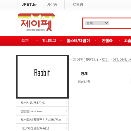
ㆍ
제이펫( JPET.kr)
>
토끼
>
이갈이/장난감/
ㆍ
전체
ㆍ
장난감(4)
토끼사료/건초/간식
연령별FoodCenter
토끼집/이동장/은신처/매트/펜스
베딩/화장실/탈취/위생