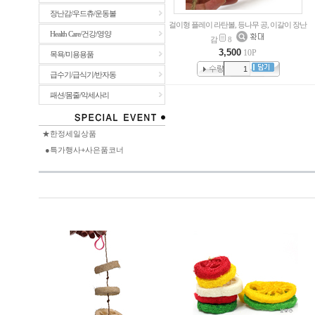
장난감/우드츄/운동볼
걸이형 플레이 라탄볼, 등나무 공, 이갈이 장난
Health Care/건강/영양
감
8
3,500
10P
목욕/미용용품
급수기/급식기/반자동
패션/몸줄/악세사리
★한정세일상품
●특가행사+사은품코너