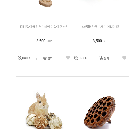
갉갉 걸이형 천연수세미 이갈이 장난감
소동물 천연 수세미 이갈이 6P
2,500
3,500
20P
30P