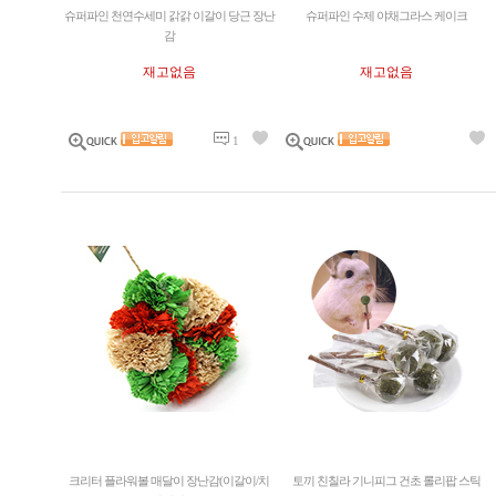
슈퍼파인 천연수세미 갉갉 이갈이 당근 장난
슈퍼파인 수제 야채그라스 케이크
감
재고없음
재고없음
1
크리터 플라워볼 매달이 장난감(이갈이/치
토끼 친칠라 기니피그 건초 롤리팝 스틱