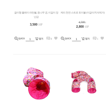
걸이형 플레이 라탄볼, 등나무 공, 이갈이 장
케리 천연 스트로 토이볼 (이갈이/치석제거)
난감
4,500
↓
3,500
10P
2,800
10P
8
1