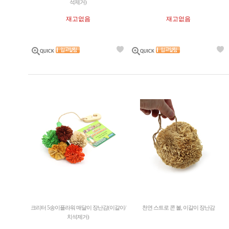
석제거)
재고없음
재고없음
크리터 5송이플라워 매달이 장난감(이갈이/
천연 스트로 콘 볼, 이갈이 장난감
치석제거)