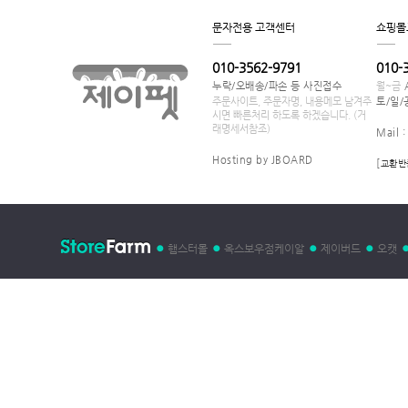
문자전용 고객센터
쇼핑몰
010-3562-9791
010-
누락/오배송/파손 등 사진접수
월~금
주문사이트, 주문자명, 내용메모 남겨주
토/일/
시면 빠른처리 하도록 하겠습니다. (거
래명세서참조)
Mail 
Hosting by JBOARD
[
교환반
햄스터몰
옥스보우점케이알
제이버드
오캣