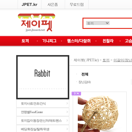
ㆍ
제이펫( JPET.kr)
>
토끼
>
이갈이/장난감/
ㆍ
전체
ㆍ
장난감(4)
토끼사료/건초/간식
연령별FoodCenter
토끼집/이동장/은신처/매트/펜스
베딩/화장실/탈취/위생