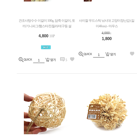
건조사탕수수 이갈이 100g, 담죽 이갈이, 토
사이잘 우드스틱 낚시대 고양이장난감 (길
끼/기니피그/햄스터/친칠라/데구등 설
이40cm) - 마우스
4,000
↓
4,800
10P
1,800
5