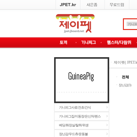
ㆍ
제이펫( JPET.k
ㆍ
전체
ㆍ
장난감(3)
기니피그사료/건초/간식
기니피그집/이동장/은신처/펜스
베딩/화장실/탈취/위생
장난감/우드츄/운동볼