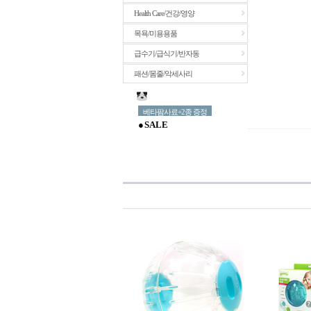
Health Care/건강/영양
목욕/미용용품
급수기/급식기/반자동
패션/몸줄/악세사리
베타팜사료+2종 증정
● S A L E