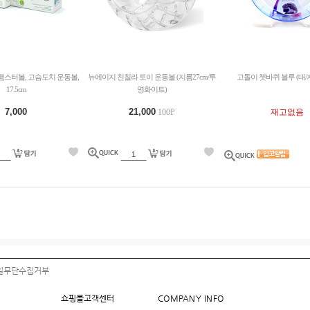
햄스터볼, 고슴도치 운동볼,
뉴에이지 친칠라 토이 운동볼 (지름27cm/투
고돌이 쳇바퀴 블루 (대/지
17.5cm
명화이트)
7,000
21,000
100P
재고없음
일무단수집거부
쇼핑몰고객센터
COMPANY INFO