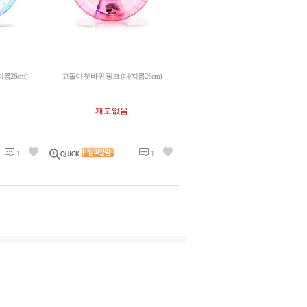
름26cm)
고돌이 쳇바퀴 핑크 (대/지름26cm)
재고없음
1
1