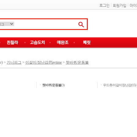
로그인
회원가입
마이
r)
>
기니피그
>
이갈이/장난감/Playtime
>
쳇바퀴/운동볼
ㆍ
ㆍ
쳇바퀴/운동볼
(3)
우드츄/이갈이장난감(15)