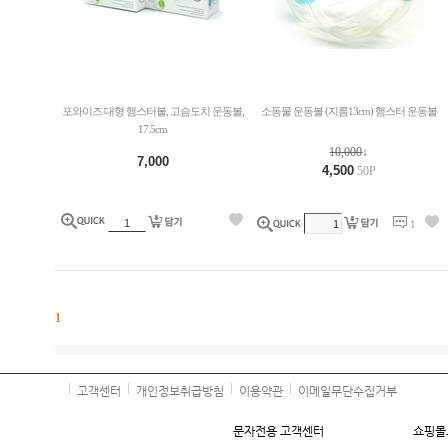
포와이즈 대형 햄스터볼, 고슴도치 운동볼,
소동물 운동볼 (지름13cm) 햄스터 운동볼
17.5cm
10,000
↓
7,000
4,500
50P
1
1
고객센터
개인정보취급방침
이용약관
이메일무단수집거부
문자전용 고객센터
쇼핑몰