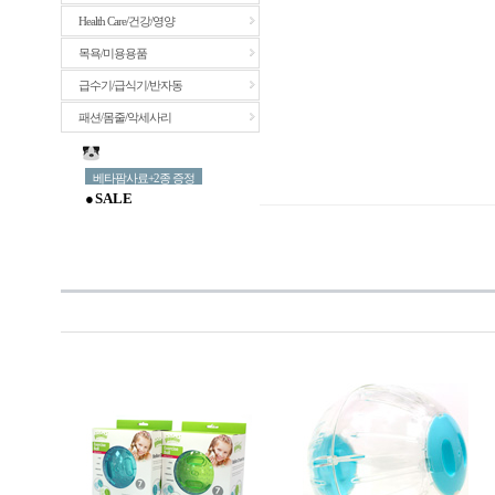
Health Care/건강/영양
목욕/미용용품
급수기/급식기/반자동
패션/몸줄/악세사리
베타팜사료+2종 증정
● S A L E