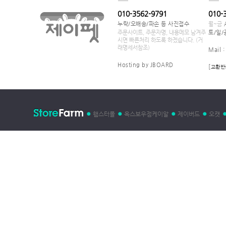
010-3562-9791
010-
누락/오배송/파손 등 사진접수
월~금
주문사이트, 주문자명, 내용메모 남겨주
토/일/
시면 빠른처리 하도록 하겠습니다. (거
래명세서참조)
Mail 
Hosting by JBOARD
[
교환반
햄스터몰
옥스보우점케이알
제이버드
오캣