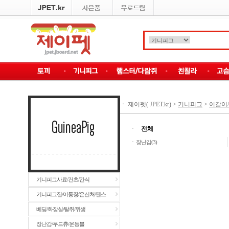
ㆍ
제이펫( JPET.kr)
>
기니피그
>
이갈이/장
ㆍ
전체
ㆍ
장난감(3)
기니피그사료/건초/간식
기니피그집/이동장/은신처/펜스
베딩/화장실/탈취/위생
장난감/우드츄/운동볼